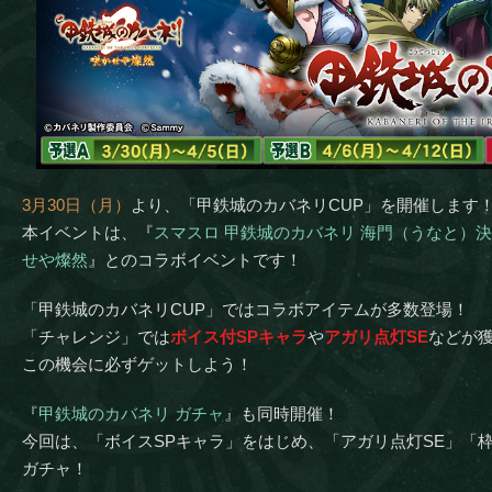
3月30日（月）
より、「甲鉄城のカバネリCUP」を開催します
本イベントは、『
スマスロ 甲鉄城のカバネリ 海門（うなと）
せや燦然
』とのコラボイベントです！
「甲鉄城のカバネリCUP」ではコラボアイテムが多数登場！
「チャレンジ」では
ボイス付SPキャラ
や
アガリ点灯SE
などが
この機会に必ずゲットしよう！
『
甲鉄城のカバネリ ガチャ
』も同時開催！
今回は、「ボイスSPキャラ」をはじめ、「アガリ点灯SE」「
ガチャ！