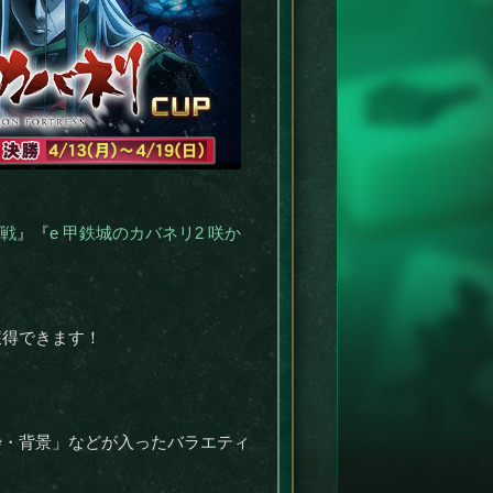
！
決戦
』『
e 甲鉄城のカバネリ2 咲か
獲得できます！
枠・背景」などが入ったバラエティ