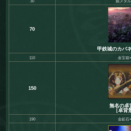
30
銀メダル
70
甲鉄城のカバネ
110
金宝箱×
150
無名の卓
［卓背
190
金鉱石×