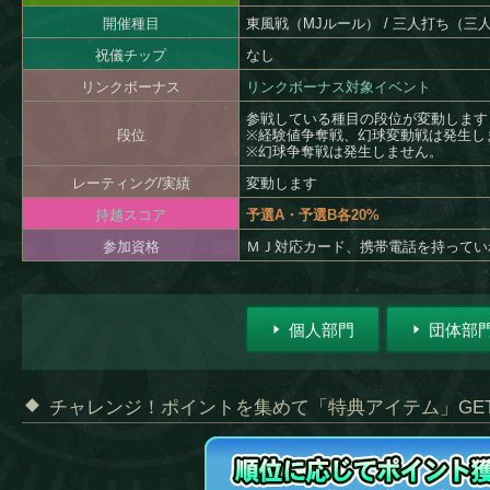
開催種目
東風戦（MJルール） / 三人打ち（三
祝儀チップ
なし
リンクボーナス
リンクボーナス対象イベント
参戦している種目の段位が変動します
段位
※経験値争奪戦、幻球変動戦は発生し
※幻球争奪戦は発生しません。
レーティング/実績
変動します
持越スコア
予選A・予選B各20%
参加資格
ＭＪ対応カード、携帯電話を持ってい
個人部門
団体部
チャレンジ！ポイントを集めて「特典アイテム」GE