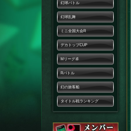
幻球バトル
幻球乱舞
ミニ全国大会R
デカトップCUP
Mリーグ卓
Rバトル
幻の旅客船
タイトル戦ランキング