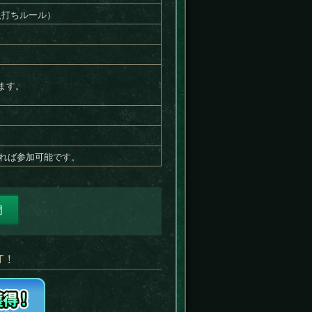
人打ちルール）
ます。
れば参加可能です。
門
T！