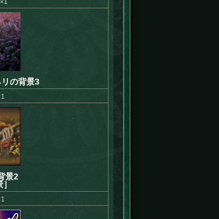
×1
リの背景3
1
背景2
景］
1