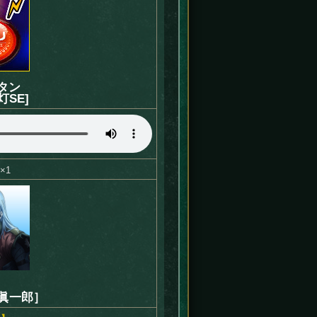
タン
灯SE]
×1
 眞一郎］