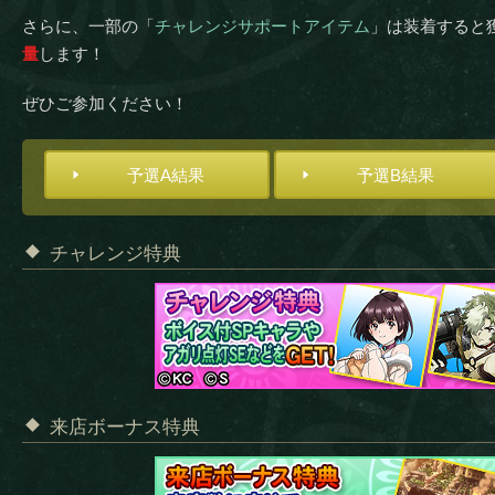
さらに、一部の「
チャレンジサポートアイテム
」は装着すると
量
します！
ぜひご参加ください！
予選A結果
予選B結果
チャレンジ特典
来店ボーナス特典