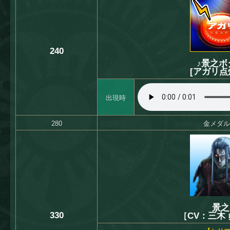
240
♪景之ボ
[アガリ点
出現時
280
金メダル
景之
330
［CV：三木