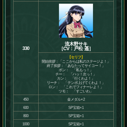
流木野サキ
330
［CV：戸松 遥］
【セリフ】
開始挨拶：「ここからは私のステージよ！」
終了挨拶：「あなたってサイコー！」
ポン： 「私もっ！」
チー： 「ハッ！次っ！」
カン： 「行くわよ！」
リーチ： 「テンポ上げてくわよ！」
ロン： 「これでフィナーレよ！」
ツモ： 「すごいわ」
450
金メダル×2
600
SP宝箱×1
800
SP宝箱×1
1000
SP宝箱×1