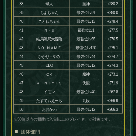
38
蠍火
魔神
+280.2
39
ちよちゃん
最強位Lv91
+280.0
40
ことねちゃん
最強位Lv13
+278.4
41
Ｎ・Ｕ
最強位Lv1
+277.5
42
結局流局大冒険
最強位Lv65
+276.5
43
ＮＯ−ＮＡＭＥ
最強位Lv120
+275.1
44
ひかり＋やみ
最強位Lv44
+274.7
45
DDD
最強位Lv12
+274.3
46
ゆぅ
魔神
+273.1
47
Ｋ・Ｎ・Ｙ・Ｓ
伏龍
+271.9
48
イモン
最強位Lv40
+267.8
49
たすてぃえーら
九段
+266.9
50
おおかわ
最強位Lv12
+266.3
※50位以内の報酬は入賞以上のプレイヤーが対象です。
団体部門