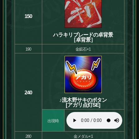
150
ハラキリブレードの卓背景
［卓背景］
190
金鉱石×1
240
♪流木野サキのボタン
[アガリ点灯SE]
出現時
280
金メダル×1