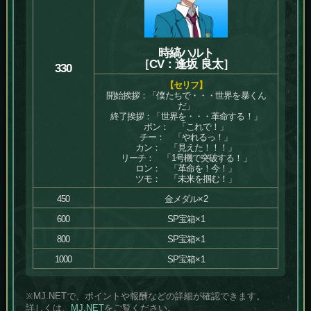
時縞ハルト
［CV：逢坂 良太］
330
【セリフ】
開始挨拶：「僕たちで・・・世界を暴くん
だ」
終了挨拶：「世界を・・・革命する！」
ポン： 「これで！」
チー： 「やれるっ！」
カン： 「見えた！！！」
リーチ： 「1号機で突破する！」
ロン： 「革命を！今！」
ツモ： 「未来を掴む！」
450
金メダル×2
600
SP宝箱×1
800
SP宝箱×1
1000
SP宝箱×1
※MJ.NETで、ポイントや報酬などの詳細が確認できます。
詳しくは、
MJ.NET
をご覧ください。