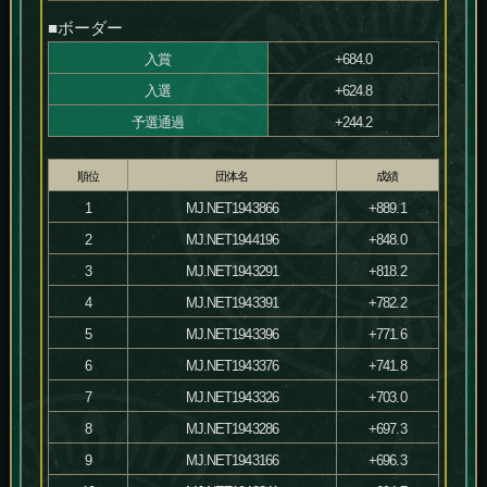
■ボーダー
入賞
+684.0
入選
+624.8
予選通過
+244.2
順位
団体名
成績
1
MJ.NET1943866
+889.1
2
MJ.NET1944196
+848.0
3
MJ.NET1943291
+818.2
4
MJ.NET1943391
+782.2
5
MJ.NET1943396
+771.6
6
MJ.NET1943376
+741.8
7
MJ.NET1943326
+703.0
8
MJ.NET1943286
+697.3
9
MJ.NET1943166
+696.3