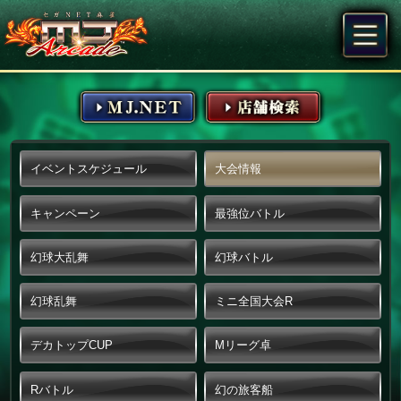
イベントスケジュール
大会情報
キャンペーン
最強位バトル
幻球大乱舞
幻球バトル
幻球乱舞
ミニ全国大会R
デカトップCUP
Mリーグ卓
Rバトル
幻の旅客船