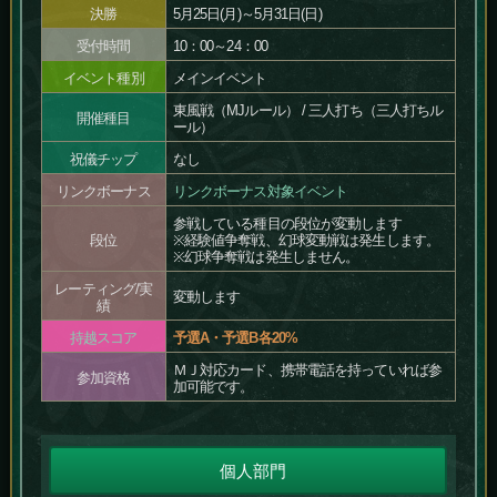
決勝
5月25日(月)～5月31日(日)
受付時間
10：00～24：00
イベント種別
メインイベント
東風戦（MJルール） / 三人打ち（三人打ちル
開催種目
ール）
祝儀チップ
なし
リンクボーナス
リンクボーナス対象イベント
参戦している種目の段位が変動します
段位
※経験値争奪戦、幻球変動戦は発生します。
※幻球争奪戦は発生しません。
レーティング/実
変動します
績
持越スコア
予選A・予選B各20%
ＭＪ対応カード、携帯電話を持っていれば参
参加資格
加可能です。
個人部門