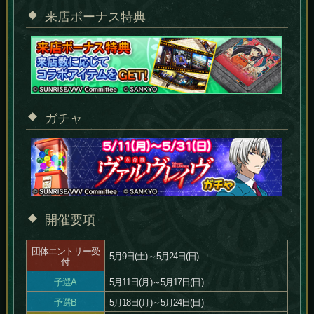
来店ボーナス特典
ガチャ
開催要項
団体エントリー受
5月9日(土)～5月24日(日)
付
予選A
5月11日(月)～5月17日(日)
予選B
5月18日(月)～5月24日(日)