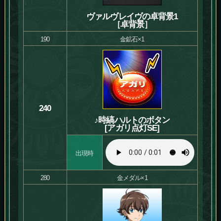
ヴァルヴレイヴの卓背景1
［卓背景］
190
金鉱石×1
240
♪時縞ハルトのボタン
[アガリ点灯SE]
出現時
280
金メダル×1