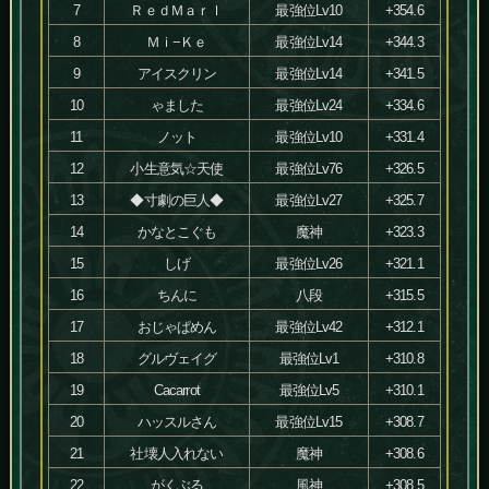
7
ＲｅｄＭａｒｌ
最強位Lv10
+354.6
8
Ｍｉ−Ｋｅ
最強位Lv14
+344.3
9
アイスクリン
最強位Lv14
+341.5
10
ゃました
最強位Lv24
+334.6
11
ノット
最強位Lv10
+331.4
12
小生意気☆天使
最強位Lv76
+326.5
13
◆寸劇の巨人◆
最強位Lv27
+325.7
14
かなとこぐも
魔神
+323.3
15
しげ
最強位Lv26
+321.1
16
ちんに
八段
+315.5
17
おじゃぱめん
最強位Lv42
+312.1
18
グルヴェイグ
最強位Lv1
+310.8
19
Cacarrot
最強位Lv5
+310.1
20
ハッスルさん
最強位Lv15
+308.7
21
社壊人入れない
魔神
+308.6
22
がくぶる
風神
+308.5