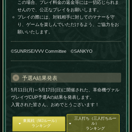
この場合、プレイ料金の返金等には一切応じられま
せんので、公正なプレイをお願いします。
プレイの際には、対戦相手に対してのマナーを守
り、ゲームを楽しんでいただけるよう、ご協力をお
願いいたします。
©SUNRISE/VVV Committee ©SANKYO
予選A結果発表
5月11日(月)～5月17日(日)に開催された、革命機ヴァル
ヴレイヴCUP予選Aの結果を発表します。
入賞された皆さん、おめでとうございます！
三人打ち（三人打ちルー
東風戦（MJルール）
ル）
ランキング
ランキング