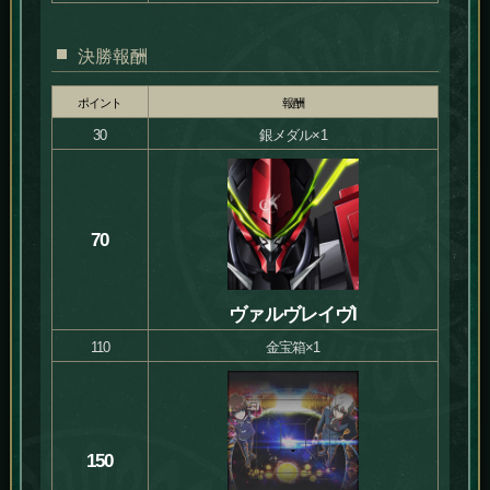
決勝報酬
ポイント
報酬
30
銀メダル×1
70
ヴァルヴレイヴI
110
金宝箱×1
150