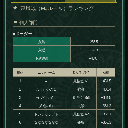
東風戦（MJルール）ランキング
個人部門
■ボーダー
入賞
+255.5
入選
+178.3
予選通過
+43.0
順位
ニックネーム
四人打ち段位
成績
1
●
最強位Lv1
+451.5
2
ようかいご１
強者
+403.4
3
強ツケマイ！
最強位Lv56
+384.5
4
八色の虹
九段
+381.2
5
ドンジャラ以下
最強位Lv2
+368.1
6
ななななななな
雀狼
+356.3