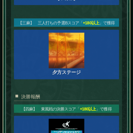
【三麻】 三人打ちの予選Bスコア「
+180以上
」で獲得
夕方ステージ
決勝報酬
【四麻】 東風戦の決勝スコア「
+180以上
」で獲得