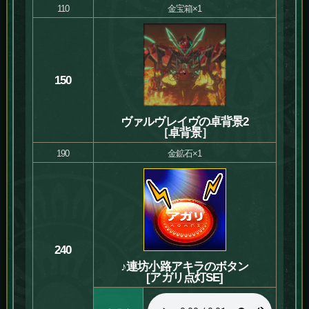
110
金宝箱×1
150
ヴァルヴレイヴの卓背景2
［卓背景］
190
金鉱石×1
240
♪連坊小路アキラのボタン
[アガリ点灯SE]