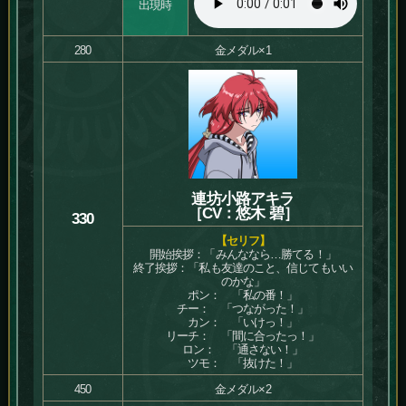
出現時
280
金メダル×1
連坊小路アキラ
［CV：悠木 碧］
330
【セリフ】
開始挨拶：「みんななら…勝てる！」
終了挨拶：「私も友達のこと、信じてもいい
のかな」
ポン： 「私の番！」
チー： 「つながった！」
カン： 「いけっ！」
リーチ： 「間に合ったっ！」
ロン： 「通さない！」
ツモ： 「抜けた！」
450
金メダル×2