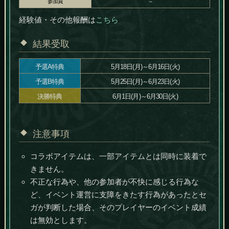
－
参加賞
経験値・その他報酬は
こちら
結果受取
予選A特典
5月18日(月)～6月16日(火)
予選B特典
5月25日(月)～6月23日(火)
決勝特典
6月1日(月)～6月30日(火)
注意事項
コラボアイテムは、一部アイテムとは同時に装着で
きません。
不正な行為や、他の参加者が不快に感じる行為な
ど、イベント運営に支障をきたす行為があったとセ
ガが判断した場合、そのプレイヤーのイベント成績
は無効とします。