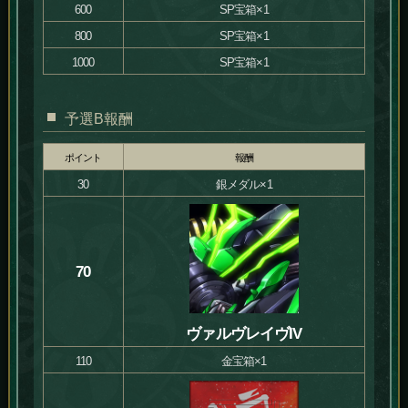
600
SP宝箱×1
800
SP宝箱×1
1000
SP宝箱×1
予選B報酬
ポイント
報酬
30
銀メダル×1
70
ヴァルヴレイヴIV
110
金宝箱×1