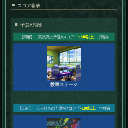
スコア報酬
予選A報酬
【四麻】 東風戦の予選Aスコア「
+140以上
」で獲得
教室ステージ
【三麻】 三人打ちの予選Aスコア「
+180以上
」で獲得