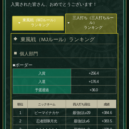
入賞された皆さん、おめでとうございます！
三人打ち（三人打ちルー
東風戦（MJルール）
ル）
ランキング
ランキング
東風戦（MJルール）ランキング
個人部門
■ボーダー
入賞
+256.4
入選
+176.4
予選通過
+36.0
順位
ニックネーム
四人打ち段位
成績
1
ビーマイナカヤ
最強位Lv29
+384.6
2
忍者部隊月光
最強位Lv6
+383.5