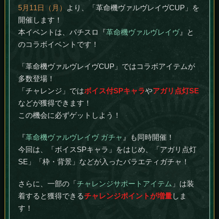
5月11日（月）
より、「革命機ヴァルヴレイヴCUP」を
開催します！
本イベントは、パチスロ『
革命機ヴァルヴレイヴ
』と
のコラボイベントです！
「革命機ヴァルヴレイヴCUP」ではコラボアイテムが
多数登場！
「チャレンジ」では
ボイス付SPキャラ
や
アガリ点灯SE
などが獲得できます！
この機会に必ずゲットしよう！
『
革命機ヴァルヴレイヴ ガチャ
』も同時開催！
今回は、「ボイスSPキャラ」をはじめ、「アガリ点灯
SE」「枠・背景」などが入ったバラエティガチャ！
さらに、一部の「
チャレンジサポートアイテム
」は装
着すると獲得できる
チャレンジポイントが増量
しま
す！