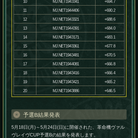
10
MJ.NET1943341
+694.7
11
MJ.NET1944406
+690.2
12
MJ.NET1943321
+688.6
13
MJ.NET1944391
+684.0
14
MJ.NET1943171
+683.1
15
MJ.NET1943361
+677.8
16
MJ.NET1943481
+670.5
17
MJ.NET1944081
+666.8
18
MJ.NET1943416
+666.4
19
MJ.NET1943421
+665.2
20
MJ.NET1943886
+646.5
予選B結果発表
5月18日(月)～5月24日(日)に開催された、革命機ヴァル
ヴレイヴCUP予選Bの結果を発表します。