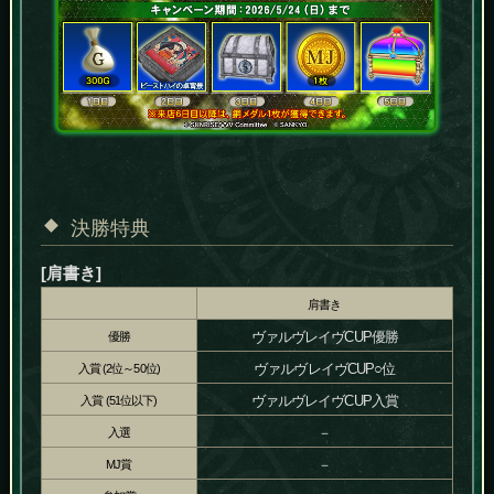
決勝特典
[肩書き]
肩書き
ヴァルヴレイヴCUP優勝
優勝
ヴァルヴレイヴCUP○位
入賞 (2位～50位)
ヴァルヴレイヴCUP入賞
入賞 (51位以下)
－
入選
－
MJ賞