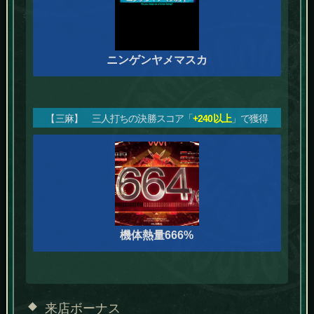
ニンゲンヤメマスカ
【三麻】 三人打ちの決勝スコア「
+240以上
」で獲得
機体熱量666%
来店ボーナス