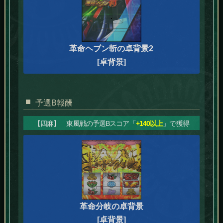
革命ヘブン斬の卓背景2
[卓背景]
予選B報酬
【四麻】 東風戦の予選Bスコア「
+140以上
」で獲得
革命分岐の卓背景
[卓背景]