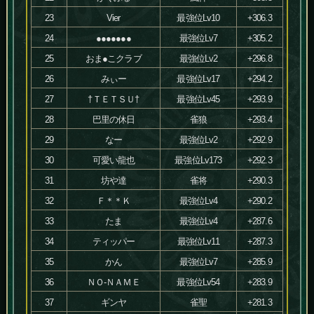
23
Vier
最強位Lv10
+306.3
24
●●●●●●●
最強位Lv7
+305.2
25
おま●こクラブ
最強位Lv2
+296.8
26
みぃー
最強位Lv17
+294.2
27
†ＴＥＴＳＵ†
最強位Lv45
+293.9
28
巴里の休日
雀狼
+293.4
29
なー
最強位Lv2
+292.9
30
可愛い龍也
最強位Lv173
+292.3
31
坊や達
雀将
+290.3
32
Ｆ＊＊Ｋ
最強位Lv4
+290.2
33
たま
最強位Lv4
+287.6
34
ティッパー
最強位Lv11
+287.3
35
かん
最強位Lv7
+285.9
36
ＮＯ-ＮＡＭＥ
最強位Lv54
+283.9
37
ギンヤ
雀聖
+281.3