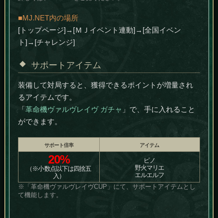
■MJ.NET内の場所
[トップページ]→[ＭＪイベント連動]→[全国イベン
ト]→[チャレンジ]
サポートアイテム
装備して対局すると、獲得できるポイントが増量され
るアイテムです。
「
革命機ヴァルヴレイヴ ガチャ
」で、手に入れること
ができます。
サポート倍率
アイテム
20%
ピノ
野火マリエ
（※小数点以下は四捨五
エルエルフ
入）
※「革命機ヴァルヴレイヴCUP」にて、サポートアイテムとし
て機能します。